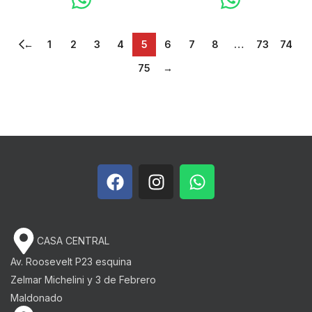
←
1
2
3
4
5
6
7
8
…
73
74
75
→
CASA CENTRAL
Av. Roosevelt P23 esquina
Zelmar Michelini y 3 de Febrero​
Maldonado