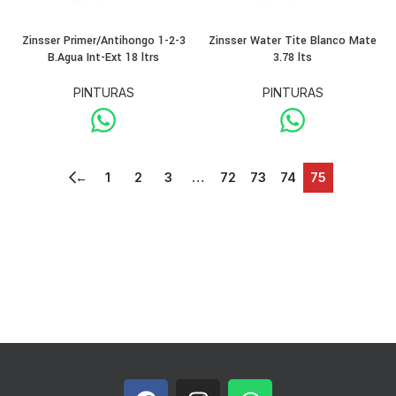
Zinsser Primer/Antihongo 1-2-3
Zinsser Water Tite Blanco Mate
B.Agua Int-Ext 18 ltrs
3.78 lts
PINTURAS
PINTURAS
←
1
2
3
…
72
73
74
75