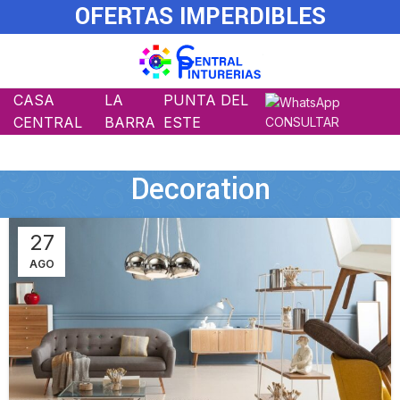
OFERTAS IMPERDIBLES
CASA
LA
PUNTA DEL
CENTRAL
BARRA
ESTE
CONSULTAR
Decoration
27
AGO