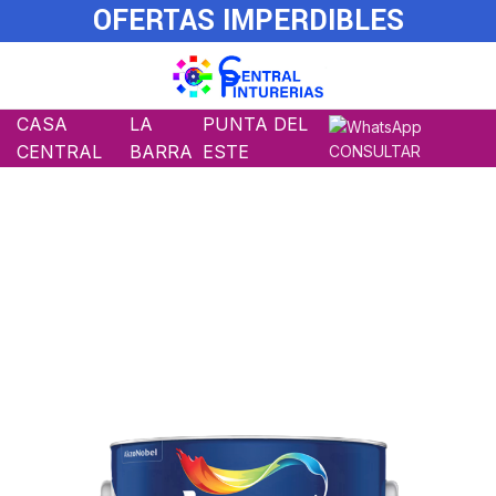
OFERTAS IMPERDIBLES
CASA
LA
PUNTA DEL
CENTRAL
BARRA
ESTE
CONSULTAR
DESCUENTOS WEB
20 % de Descuento
CONSULTAR
CONSULTAR
El interior de tu hogar
como nuevo, siempre.