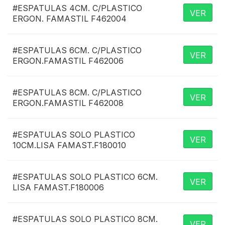
#ESPATULAS 4CM. C/PLASTICO
ESPUMA POLIURETANO
VER
ERGON. FAMASTIL F462004
ESTOPA
EXTENSORES
#ESPATULAS 6CM. C/PLASTICO
VER
ERGON.FAMASTIL F462006
LIJAS
LLANAS
#ESPATULAS 8CM. C/PLASTICO
VER
LUBRICANTE
ERGON.FAMASTIL F462008
MANGOS
#ESPATULAS SOLO PLASTICO
MASILLA
VER
10CM.LISA FAMAST.F180010
MICROESPUMA
PASTINA
#ESPATULAS SOLO PLASTICO 6CM.
VER
LISA FAMAST.F180006
PEGAMENTOS
PINTURAS
#ESPATULAS SOLO PLASTICO 8CM.
VER