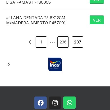
LISA FAMAST.F180008
REMOVEDOR
REPUESTOS RODILLOS
#LLANA DENTADA 25,6X12CM
VER
RODILLOS
M/MADERA ABIERTO F457001
SELLADORES
…
THINNER
1
236
237
TRAPOS
Varios
VIRUTA
YESO