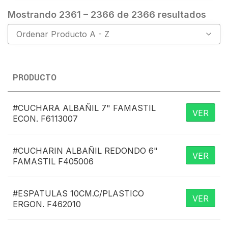
ACCESORIOS
Mostrando 2361 – 2366 de 2366 resultados
ADHESIVOS
Ordenar Producto A - Z
AEROSOLES
AGUARRAS
PRODUCTO
AIRLESS
BANDEJAS
#CUCHARA ALBAÑIL 7" FAMASTIL
VER
ECON. F6113007
CINTA
DEXOFOZ
#CUCHARIN ALBAÑIL REDONDO 6"
VER
DISCOS
FAMASTIL F405006
ENDUIDO
#ESPATULAS 10CM.C/PLASTICO
VER
ESCALERAS
ERGON. F462010
ESPATULAS