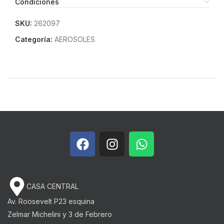
Condiciones
SKU:
262097
Categoría:
AEROSOLES
CASA CENTRAL
Av. Roosevelt P23 esquina
Zelmar Michelini y 3 de Febrero​