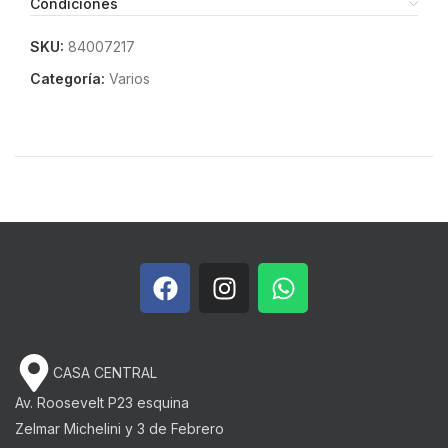
Condiciones
SKU:
84007217
Categoría:
Varios
CASA CENTRAL
Av. Roosevelt P23 esquina
Zelmar Michelini y 3 de Febrero​