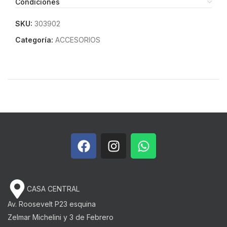
Condiciones
SKU:
303902
Categoría:
ACCESORIOS
CASA CENTRAL
Av. Roosevelt P23 esquina
Zelmar Michelini y 3 de Febrero​