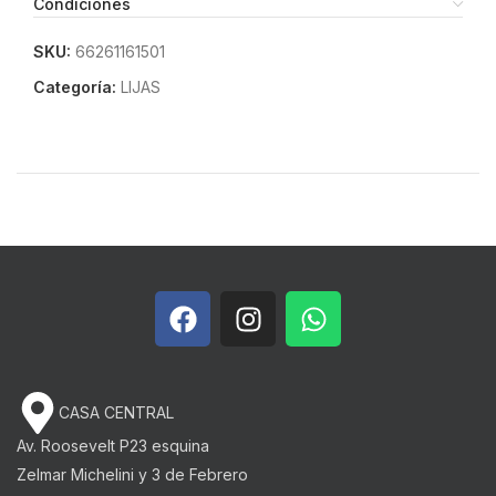
Condiciones
SKU:
66261161501
Categoría:
LIJAS
CASA CENTRAL
Av. Roosevelt P23 esquina
Zelmar Michelini y 3 de Febrero​