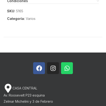
Condiciones
SKU:
5165
Categoría:
Varios
CASA CENTRAL
Av. Roosevelt P23 esquina
Zelmar Michelini y 3 de Febrero​