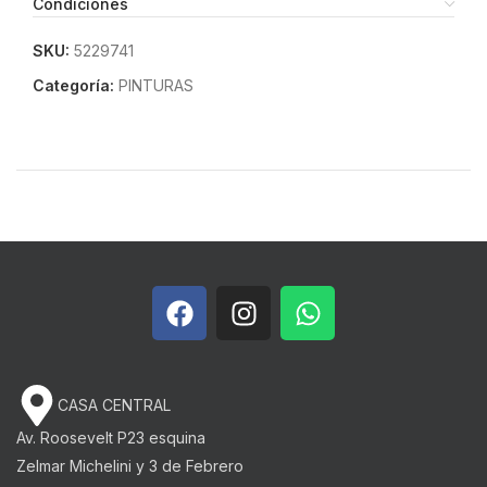
Condiciones
SKU:
5229741
Categoría:
PINTURAS
CASA CENTRAL
Av. Roosevelt P23 esquina
Zelmar Michelini y 3 de Febrero​