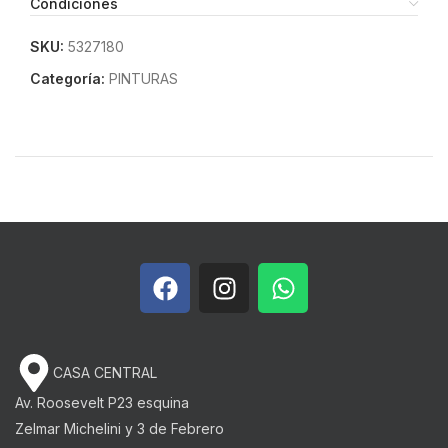
Condiciones
SKU:
5327180
Categoría:
PINTURAS
CASA CENTRAL
Av. Roosevelt P23 esquina
Zelmar Michelini y 3 de Febrero​