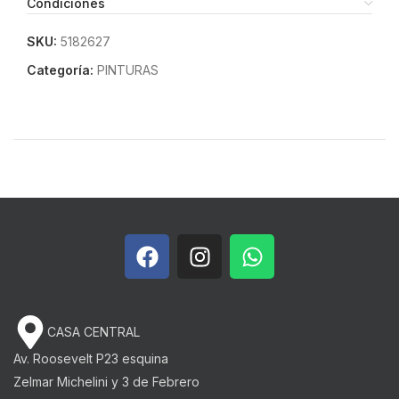
Condiciones
SKU:
5182627
Categoría:
PINTURAS
CASA CENTRAL
Av. Roosevelt P23 esquina
Zelmar Michelini y 3 de Febrero​