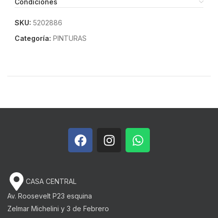
Condiciones
SKU:
5202886
Categoría:
PINTURAS
CASA CENTRAL
Av. Roosevelt P23 esquina
Zelmar Michelini y 3 de Febrero​