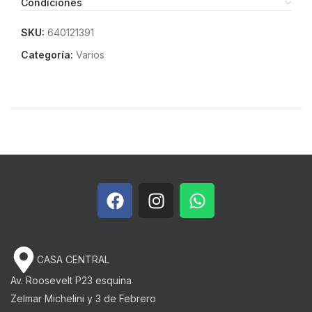
Condiciones
SKU:
640121391
Categoría:
Varios
CASA CENTRAL
Av. Roosevelt P23 esquina
Zelmar Michelini y 3 de Febrero​