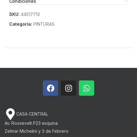
Condiciones
SKU:
44517713
Categoría:
PINTURAS
CASA CENTRAL
Av. Roosevelt P23 esquina
Zelmar Michelini y 3 de Febrero​