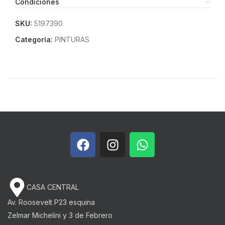
Condiciones
SKU:
5197390
Categoría:
PINTURAS
CASA CENTRAL
Av. Roosevelt P23 esquina
Zelmar Michelini y 3 de Febrero​