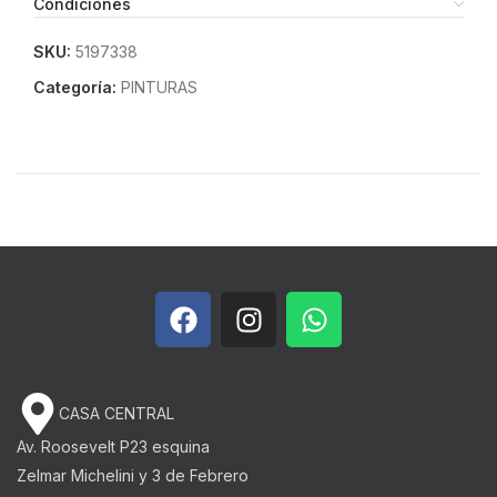
Condiciones
SKU:
5197338
Categoría:
PINTURAS
CASA CENTRAL
Av. Roosevelt P23 esquina
Zelmar Michelini y 3 de Febrero​