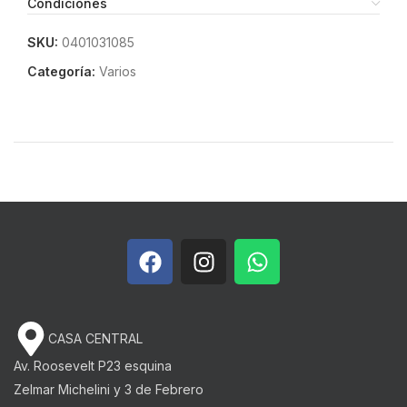
Condiciones
SKU:
0401031085
Categoría:
Varios
CASA CENTRAL
Av. Roosevelt P23 esquina
Zelmar Michelini y 3 de Febrero​