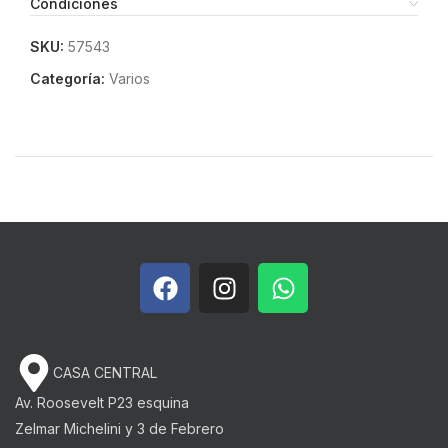
Condiciones
SKU:
57543
Categoría:
Varios
CASA CENTRAL
Av. Roosevelt P23 esquina
Zelmar Michelini y 3 de Febrero​