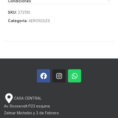
Condiciones
SKU:
272130
Categoría:
AEROSOLES
CASA CENTRAL
Av. Roosevelt P23 esquina
Zelmar Michelini y 3 de Febrero​