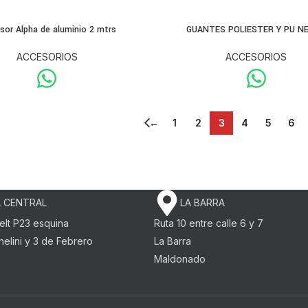
sor Alpha de aluminio 2 mtrs
GUANTES POLIESTER Y PU N
ACCESORIOS
ACCESORIOS
←
1
2
3
4
5
6
 CENTRAL
LA BARRA
elt P23 esquina
Ruta 10 entre calle 6 y 7
elini y 3 de Febrero​
La Barra
o
Maldonado