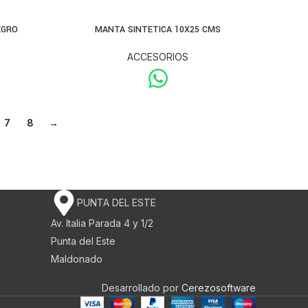
EGRO
MANTA SINTETICA 10X25 CMS
ACCESORIOS
7
8
→
PUNTA DEL ESTE
Av. Italia Parada 4 y 1/2
Punta del Este
Maldonado
Desarrollado por
Cerezosoftware