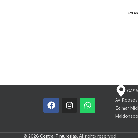
Exten
CASA
Av. Roosev
Zelmar Mich
Maldonad
© 2026
Central Pinturerias
. All rights reserved