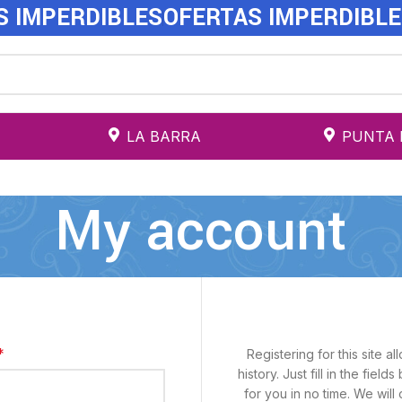
S IMPERDIBLES
OFERTAS IMPERDIBL
LA BARRA
PUNTA 
My account
*
Registering for this site 
history. Just fill in the fie
for you in no time. We will