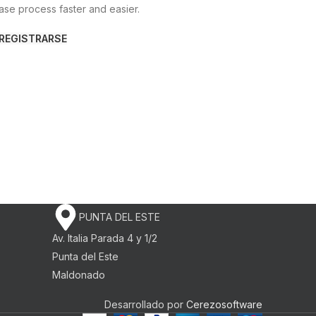
se process faster and easier.
REGISTRARSE
PUNTA DEL ESTE
Av. Italia Parada 4 y 1/2
Punta del Este
Maldonado
Desarrollado por
Cerezosoftware