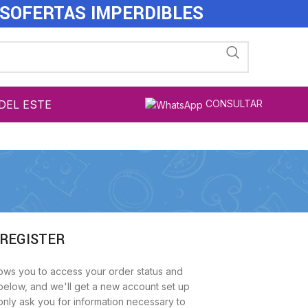
ES
OFERTAS IMPERDIBLES
DEL ESTE
CONSULTAR
REGISTER
allows you to access your order status and
lds below, and we'll get a new account set up
 only ask you for information necessary to