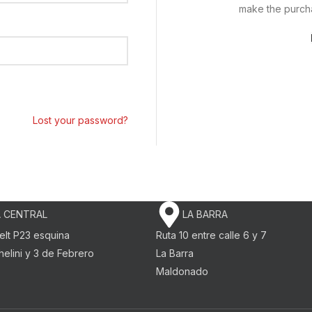
make the purcha
Lost your password?
 CENTRAL
LA BARRA
elt P23 esquina
Ruta 10 entre calle 6 y 7
elini y 3 de Febrero​
La Barra
o
Maldonado