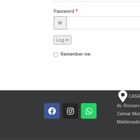
*
Password
Log in
Remember me
CASA
Av. Roosev
Zelmar Mich
Maldonad